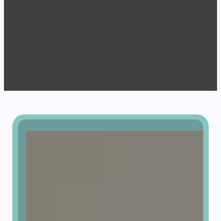
Vi udvikler digital
infrastruktur til
ejendomsbranchen
Vores platforme forbinder mennesker, ejendomme og drift –
og gør administrationen enklere, mere effektiv og mere
sammenhængende.
Udforsk vores løsninger