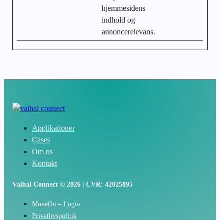
hjemmesidens
indhold og
annoncerelevans.
Applikationer
Cases
Om os
Kontakt
Valhal Connect © 2026 | CVR: 42025895
MoveOn – Login
Privatlivspolitik