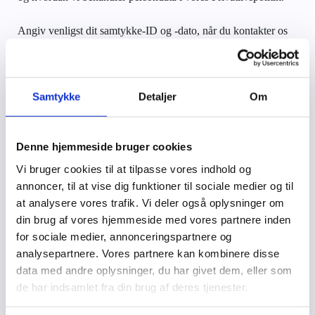
Angiv venligst dit samtykke-ID og -dato, når du kontakter os
angående dit samtykke.
Dit samtykke gælder for følgende domæner: valhalconnect.dk
Samtykke
Detaljer
Om
Din aktuelle tilstand: Afvis.
Ændring af dit samtykke
Denne hjemmeside bruger cookies
Cookiedeklarationen er sidst opdateret d. 19/01/2026 af
Vi bruger cookies til at tilpasse vores indhold og
Cookiebot
:
annoncer, til at vise dig funktioner til sociale medier og til
at analysere vores trafik. Vi deler også oplysninger om
Nødvendig (1)
din brug af vores hjemmeside med vores partnere inden
for sociale medier, annonceringspartnere og
Nødvendige cookies hjælper med at gøre en hjemmeside
analysepartnere. Vores partnere kan kombinere disse
brugbar ved at aktivere grundlæggende funktioner såsom
data med andre oplysninger, du har givet dem, eller som
side-navigation og adgang til sikre områder af hjemmesiden.
de har indsamlet fra din brug af deres tjenester.
Hjemmesiden kan ikke fungere ordentligt uden disse
cookies.