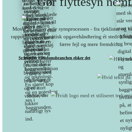
Gør flyttesyn nemt,
MoveOn samler hele synsprocessen - fra tjeklister og bill
rapporter og automatisk opgavehåndtering ét sted. Mindr
færre fejl og mere fremdrift.
Se hvorfor ejendomsbranchen elsker det