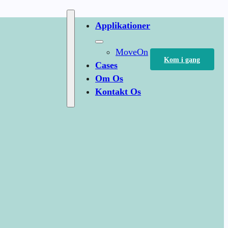
Applikationer
MoveOn
Kom i gang
Cases
Om Os
Kontakt Os