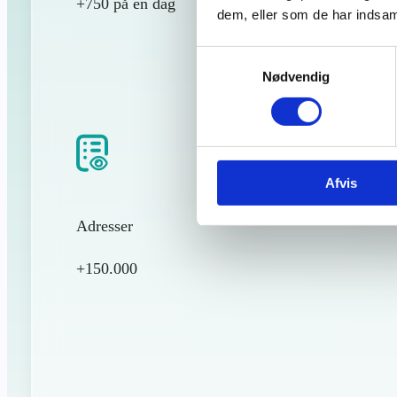
+750 på en dag
dem, eller som de har indsaml
Samtykkevalg
Nødvendig
Afvis
Adresser
+150.000