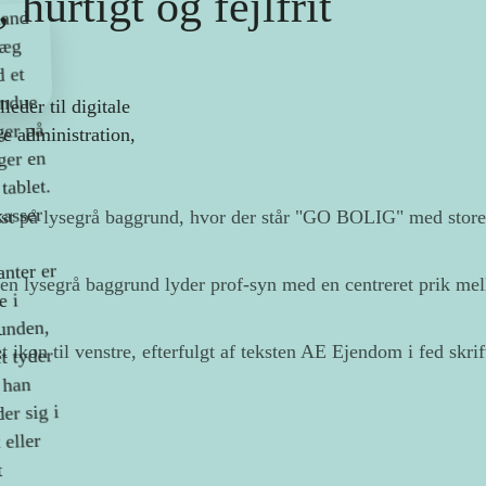
 hurtigt og fejlfrit
eder til digitale
e administration,