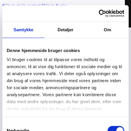
Skip to main content
Skip to footer
Samtykke
Detaljer
Om
Applikationer
Cases
Denne hjemmeside bruger cookies
Om os
Vi bruger cookies til at tilpasse vores indhold og
Kontakt
annoncer, til at vise dig funktioner til sociale medier og til
Valhal Connect © 2026 | CVR: 42025895
at analysere vores trafik. Vi deler også oplysninger om
din brug af vores hjemmeside med vores partnere inden
MoveOn – Login
for sociale medier, annonceringspartnere og
Privatlivspolitik
analysepartnere. Vores partnere kan kombinere disse
data med andre oplysninger, du har givet dem, eller som
Connected af Webven
de har indsamlet fra din brug af deres tjenester.
Samtykkevalg
Nødvendig