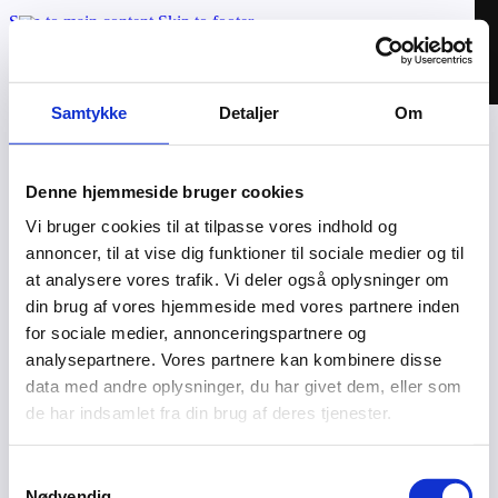
Skip to main content
Skip to footer
Samtykke
Detaljer
Om
Applikationer
Cases
Denne hjemmeside bruger cookies
Om os
Vi bruger cookies til at tilpasse vores indhold og
Kontakt
annoncer, til at vise dig funktioner til sociale medier og til
Valhal Connect © 2026 | CVR: 42025895
at analysere vores trafik. Vi deler også oplysninger om
din brug af vores hjemmeside med vores partnere inden
MoveOn – Login
for sociale medier, annonceringspartnere og
Privatlivspolitik
analysepartnere. Vores partnere kan kombinere disse
data med andre oplysninger, du har givet dem, eller som
Connected af Webven
de har indsamlet fra din brug af deres tjenester.
Samtykkevalg
Nødvendig