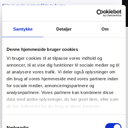
Skip to main content
Skip to footer
Samtykke
Detaljer
Om
Applikationer
Cases
Denne hjemmeside bruger cookies
Om os
Vi bruger cookies til at tilpasse vores indhold og
Kontakt
annoncer, til at vise dig funktioner til sociale medier og til
Valhal Connect © 2026 | CVR: 42025895
at analysere vores trafik. Vi deler også oplysninger om
din brug af vores hjemmeside med vores partnere inden
MoveOn – Login
for sociale medier, annonceringspartnere og
Privatlivspolitik
analysepartnere. Vores partnere kan kombinere disse
data med andre oplysninger, du har givet dem, eller som
Connected af Webven
de har indsamlet fra din brug af deres tjenester.
Samtykkevalg
Nødvendig