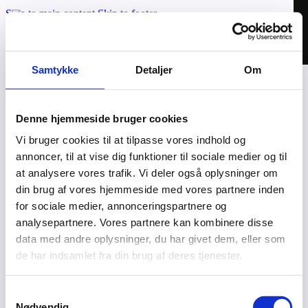
Skip to main content
Skip to footer
Samtykke
Detaljer
Om
Applikationer
Cases
Denne hjemmeside bruger cookies
Om os
Vi bruger cookies til at tilpasse vores indhold og
Kontakt
annoncer, til at vise dig funktioner til sociale medier og til
Valhal Connect © 2026 | CVR: 42025895
at analysere vores trafik. Vi deler også oplysninger om
din brug af vores hjemmeside med vores partnere inden
MoveOn – Login
for sociale medier, annonceringspartnere og
Privatlivspolitik
analysepartnere. Vores partnere kan kombinere disse
data med andre oplysninger, du har givet dem, eller som
Connected af Webven
de har indsamlet fra din brug af deres tjenester.
Samtykkevalg
Nødvendig