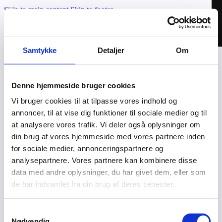
Skip to main content
Skip to footer
Samtykke
Detaljer
Om
Applikationer
Cases
Denne hjemmeside bruger cookies
Om os
Vi bruger cookies til at tilpasse vores indhold og
Kontakt
annoncer, til at vise dig funktioner til sociale medier og til
Valhal Connect © 2026 | CVR: 42025895
at analysere vores trafik. Vi deler også oplysninger om
din brug af vores hjemmeside med vores partnere inden
MoveOn – Login
for sociale medier, annonceringspartnere og
Privatlivspolitik
analysepartnere. Vores partnere kan kombinere disse
data med andre oplysninger, du har givet dem, eller som
Connected af Webven
de har indsamlet fra din brug af deres tjenester.
Samtykkevalg
Nødvendig