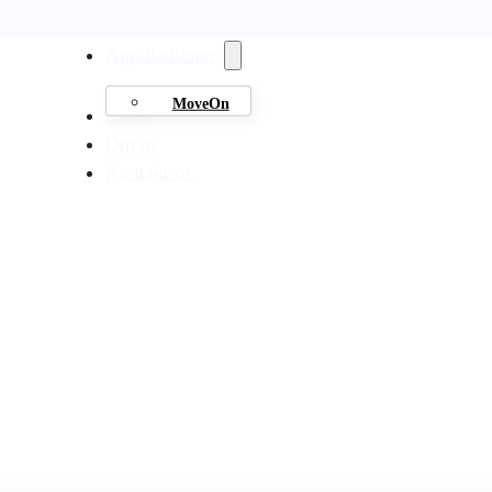
Applikationer
MoveOn
Cases
Om os
Kontakt os