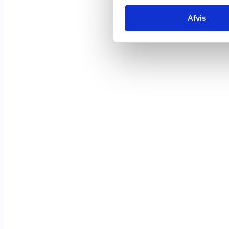
Afvis
Applikationer
Cases
Om os
Kontakt
Valhal Connect © 2026 | CVR: 42025895
MoveOn – Login