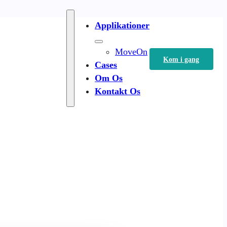
Applikationer
MoveOn
Kom i gang
Cases
Om Os
Kontakt Os